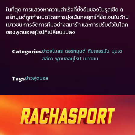
ในที่สุด การแสวงหาความสำเร็จที่ยั่งยืนของโบรุสเซีย ด
อร์ทมุนด์ถูกกำหนดโดยการมุ่งเน้นกลยุทธ์ที่ชัดเจนในด้าน
เยาวชน การจัดการทีมอย่างสมาร์ท และการปรับตัวในโลก
ของฟุตบอลยุโรปที่เปลี่ยนแปลง
Categories
ข่าวสโมสร
,
ดอร์ทมุนด์
,
ทีมเยอรมัน
,
บุนเด
สลีกา
,
ฟุตบอลยุโรป
,
เยาวชน
Tags
ข่าวฟุตบอล