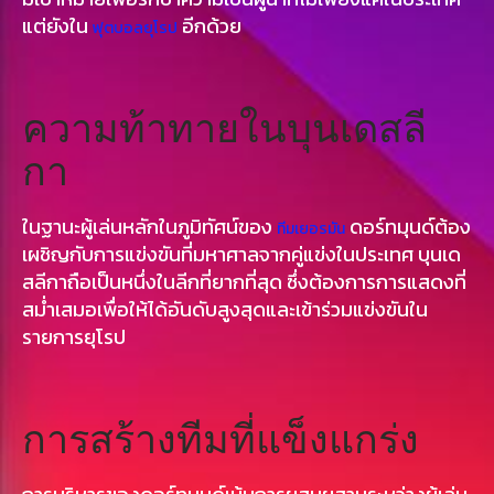
แต่ยังใน
อีกด้วย
ฟุตบอลยุโรป
ความท้าทายในบุนเดสลี
กา
ในฐานะผู้เล่นหลักในภูมิทัศน์ของ
ดอร์ทมุนด์ต้อง
ทีมเยอรมัน
เผชิญกับการแข่งขันที่มหาศาลจากคู่แข่งในประเทศ บุนเด
สลีกาถือเป็นหนึ่งในลีกที่ยากที่สุด ซึ่งต้องการการแสดงที่
สม่ำเสมอเพื่อให้ได้อันดับสูงสุดและเข้าร่วมแข่งขันใน
รายการยุโรป
การสร้างทีมที่แข็งแกร่ง