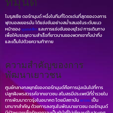
ทมุนด์
โบรุสเซีย ดอร์ทมุนด์ หนึ่งในทีมที่โดดเด่นที่สุดของวงการ
ฟุตบอลเยอรมัน ได้แข่งขันอย่างสม่ำเสมอในระดับแนว
หน้าของ
และการแข่งขันของยุโรป การเดินทาง
บุนเดสลีกา
เพื่อให้บรรลุความสำเร็จที่ยาวนานของพวกเขาทั้งน่าทึ่ง
และเต็มไปด้วยความท้าทาย
ความสำคัญของการ
พัฒนาเยาวชน
ศูนย์กลางกลยุทธ์ของดอร์ทมุนด์คือการมุ่งเน้นไปที่การ
ปลูกฝังพรสวรรค์จากเยาวชน สโมสรมีประเพณีที่ร่ำรวยใน
การพัฒนาดาวรุ่งในอนาคต โดยมีสถาบัน
เป็น
เยาวชน
บทบาทสำคัญ ด้วยการลงทุนในพัฒนาเยาวชน ดอร์ทมุนด์
มีเป้าหมายเพื่อรักษาความเป็นผู้นำที่ไม่เพียงแค่ในประเทศ