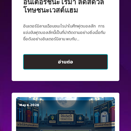
อินเตอร์ชนะโรมา ลีดส์ดวล
โทษชนะเวสต์แฮม
อินเตอร์มิลานเฉือนชนะโรม่าในศึกฟุตบอลลีก การ
แข่งขันฟุตบอลลีกนี้เป็นที่น่าติดตามอย่างยิ่งเมื่อทีม
ชื่อดังอย่างอินเตอร์มิลาน พบกับ...
อ่านต่อ
May 4, 2026