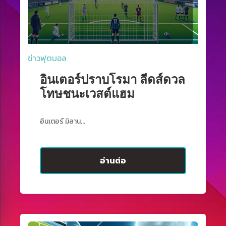
ข่าวฟุตบอล
อินเตอร์ปราบโรมา ลีดส์ดวล
โทษชนะเวสต์แฮม
อินเตอร์ มิลาน...
อ่านต่อ