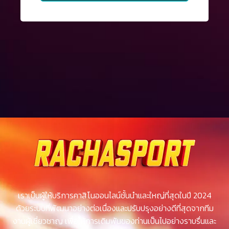
เราเป็นผู้ให้บริการคาสิโนออนไลน์ชั้นนำและใหญ่ที่สุดในปี 2024
ด้วยระบบที่พัฒนาอย่างต่อเนื่องและปรับปรุงอย่างดีที่สุดจากทีม
งานผู้เชี่ยวชาญ เพื่อให้การเดิมพันของท่านเป็นไปอย่างราบรื่นและ