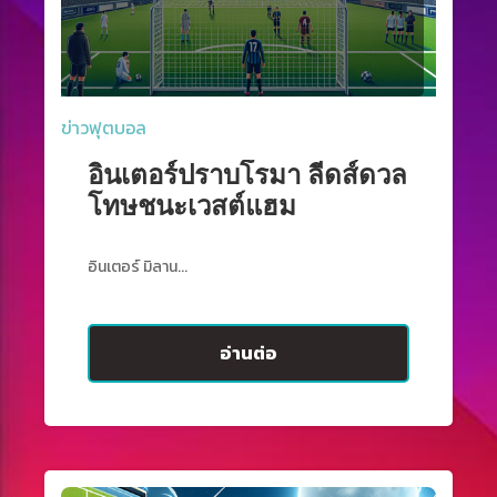
ข่าวฟุตบอล
อินเตอร์ปราบโรมา ลีดส์ดวล
โทษชนะเวสต์แฮม
อินเตอร์ มิลาน...
อ่านต่อ